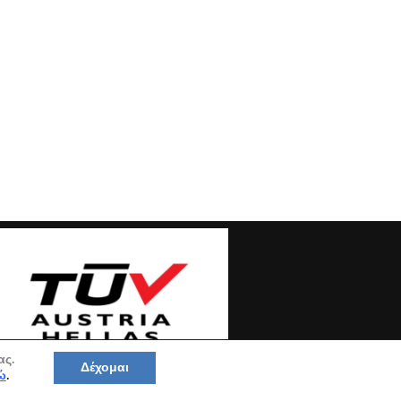
ας.
Δέχομαι
ώ
.