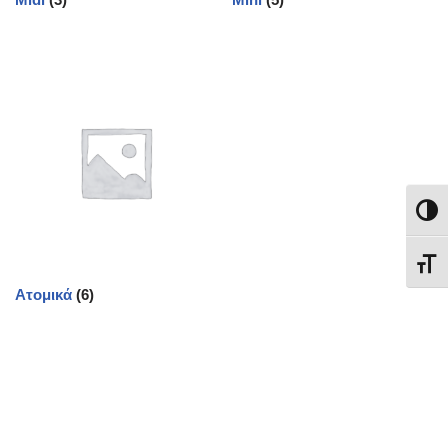
Εναλλ
Εναλ
Ατομικά
(6)