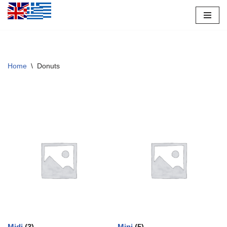
Μεταπηδήστε
στο
περιεχόμενο
Home
\
Donuts
Midi
(3)
Mini
(5)