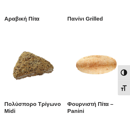
Αραβική Πίτα
Πανίνι Grilled
Εναλλ
Εναλ
Πολύσπορο Τρίγωνο
Φουρνιστή Πίτα –
Midi
Panini