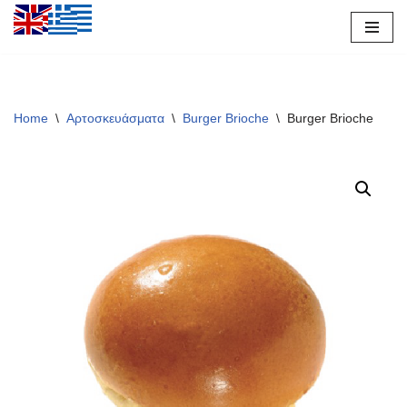
Μεταπηδήστε
στο
περιεχόμενο
Home
\
Αρτοσκευάσματα
\
Burger Brioche
\
Burger Brioche