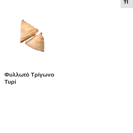
Εναλ
Φυλλωτό Τρίγωνο
Τυρί