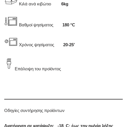
Κιλά ανά κιβώτιο
6kg
Βαθμοί ψησίματος
180 °C
Χρόνος ψησίματος
20-25′
Επάλειψη του προϊόντος
Οδηγίες συντήρησης προϊόντων
Διατήρηση σε κατάψυξη:
-18 C: έως την ημ/νία λήξης