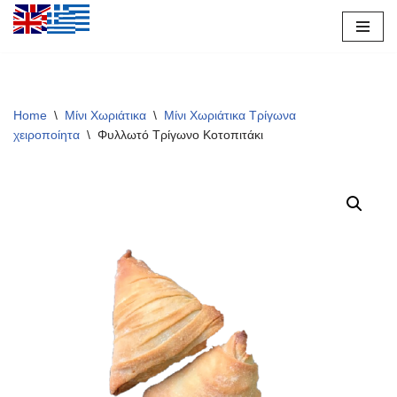
Μεταπηδήστε
στο
περιεχόμενο
Home
\
Μίνι Χωριάτικα
\
Μίνι Χωριάτικα Τρίγωνα
χειροποίητα
\
Φυλλωτό Τρίγωνο Κοτοπιτάκι